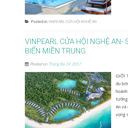
Posted in
VINPEARL CỬA HỘI NGHỆ AN
VINPEARL CỬA HỘI NGHỆ AN-
BIỂN MIỀN TRUNG
Posted on
Tháng Ba 14, 2017
GIỚI 
du lịc
hoành 
tướng
An và 
vọng s