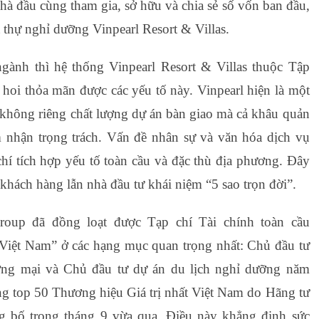
hà đầu cùng tham gia, sở hữu và chia sẻ số vốn ban đầu,
t thự nghỉ dưỡng Vinpearl Resort & Villas.
gành thì hệ thống Vinpearl Resort & Villas thuộc Tập
 hoi thỏa mãn được các yếu tố này. Vinpearl hiện là một
i không riêng chất lượng dự án bàn giao mà cả khâu quản
 nhận trọng trách. Vấn đề nhân sự và văn hóa dịch vụ
í tích hợp yếu tố toàn cầu và đặc thù địa phương. Đây
o khách hàng lẫn nhà đầu tư khái niệm “5 sao trọn đời”.
roup đã đồng loạt được Tạp chí Tài chính toàn cầu
 Việt Nam” ở các hạng mục quan trọng nhất: Chủ đầu tư
ơng mại và Chủ đầu tư dự án du lịch nghỉ dưỡng năm
ng top 50 Thương hiệu Giá trị nhất Việt Nam do Hãng tư
g bố trong tháng 9 vừa qua. Điều này khẳng định sức