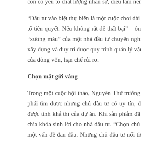
còn có yếu tố chất lượng nhân sự, điều làm nê
“Đầu tư vào biệt thự biển là một cuộc chơi dà
tố tiên quyết. Nếu không rất dễ thất bại” –
“xương máu” của một nhà đầu tư chuyên nghiệ
xây dựng và duy trì được quy trình quản lý vận
của dòng vốn, hạn chế rủi ro.
Chọn mặt gửi vàng
Trong một cuộc hội thảo, Nguyên Thứ trưở
phải tìm được những chủ đầu tư có uy tín, đ
được tính khả thi của dự án. Khi sản phẩm đã
chìa khóa sinh lời cho nhà đầu tư. “Chọn chủ 
một vấn đề đau đầu. Những chủ đầu tư nổi tiế