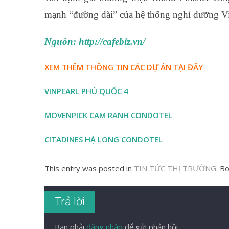
mạnh “đường dài” của hệ thống nghỉ dưỡng Vi
Nguồn: http://cafebiz.vn/
XEM THÊM THÔNG TIN CÁC DỰ ÁN TẠI ĐÂY
VINPEARL PHÚ QUỐC 4
MOVENPICK CAM RANH CONDOTEL
CITADINES HẠ LONG CONDOTEL
This entry was posted in
TIN TỨC THỊ TRƯỜNG
. B
Trả lời
Bạn phải
đăng nhập
để gửi phản hồi.