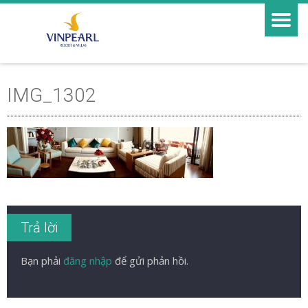
IMG_1302
Trả lời
Bạn phải
đăng nhập
để gửi phản hồi.