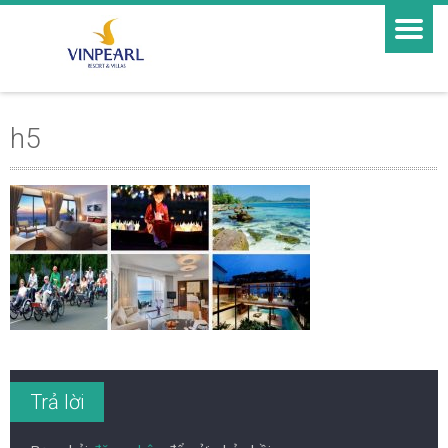
h5
Trả lời