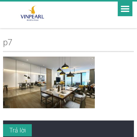
p7
Trả lời