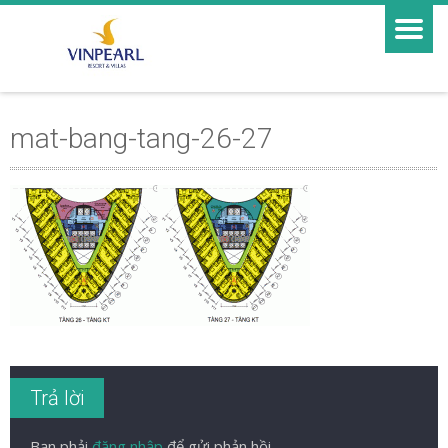
mat-bang-tang-26-27
Trả lời
Bạn phải
đăng nhập
để gửi phản hồi.