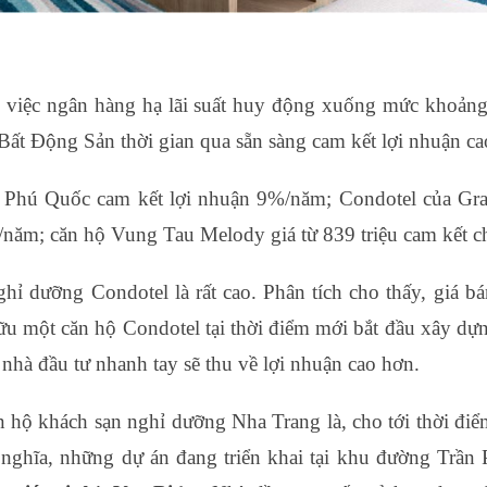
, việc ngân hàng hạ lãi suất huy động xuống mức khoản
Bất Động Sản thời gian qua sẵn sàng cam kết lợi nhuận cao
Phú Quốc cam kết lợi nhuận 9%/năm; Condotel của Gra
ăm; căn hộ Vung Tau Melody giá từ 839 triệu cam kết cho 
hỉ dưỡng Condotel là rất cao. Phân tích cho thấy, giá b
u một căn hộ Condotel tại thời điểm mới bắt đầu xây dựng 
 nhà đầu tư nhanh tay sẽ thu về lợi nhuận cao hơn.
n hộ khách sạn nghỉ dưỡng Nha Trang là, cho tới thời điể
 nghĩa, những dự án đang triển khai tại khu đường Trần