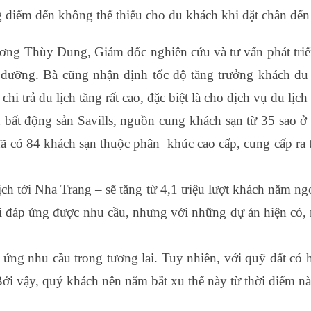
g điểm đến không thể thiếu cho du khách khi đặt chân đế
ương Thùy Dung, Giám đốc nghiên cứu và tư vấn phát tr
ỉ dưỡng. Bà cũng nhận định tốc độ tăng trưởng khách d
 trả du lịch tăng rất cao, đặc biệt là cho dịch vụ du lịch 
 bất động sản Savills, nguồn cung khách sạn từ 3­5 sao ở
đã có 84 khách sạn thuộc phân khúc cao cấp, cung cấp ra
ch tới Nha Trang – sẽ tăng từ 4,1 triệu lượt khách năm ngo
ới đáp ứng được nhu cầu, nhưng với những dự án hiện có,
 ứng nhu cầu trong tương lai. Tuy nhiên, với quỹ đất có
Bởi vậy, quý khách nên nắm bắt xu thế này từ thời điểm 