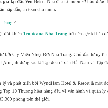
ắt giá tại đất Ven Biển
. Nhà đầu tư muốn sở hữu được 1 
ận hấp dẫn, an toàn cho mình.
a Trang
?
yệt đối khiến
Tropicana Nha Trang
trở nên cực kì hấp d
ư bởi Cty Miền Nhiệt Đới Nha Trang. Chủ đầu tư uy tín v
hế lực mạnh đứng sau là Tập đoàn Toàn Hải Nam và Tập 
 lý và phát triển bởi WyndHam Hotel & Resort là một đ
ong Top 10 Thương hiệu hàng đầu về vận hành và quản lý 
3.300 phòng trên thế giới.