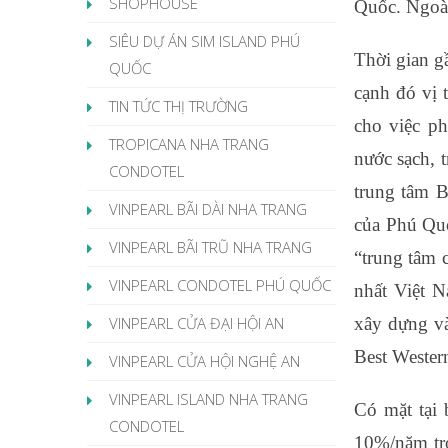
SHOPHOUSE
Quốc. Ngoài
SIÊU DỰ ÁN SIM ISLAND PHÚ
Thời gian g
QUỐC
cạnh đó vị 
TIN TỨC THỊ TRƯỜNG
cho việc ph
TROPICANA NHA TRANG
nước sạch, 
CONDOTEL
trung tâm B
VINPEARL BÃI DÀI NHA TRANG
của Phú Quố
VINPEARL BÃI TRŨ NHA TRANG
“trung tâm 
VINPEARL CONDOTEL PHÚ QUỐC
nhất Việt N
xây dựng và
VINPEARL CỬA ĐẠI HỘI AN
Best Western
VINPEARL CỬA HỘI NGHỆ AN
VINPEARL ISLAND NHA TRANG
Có mặt tại 
CONDOTEL
10%/năm tro