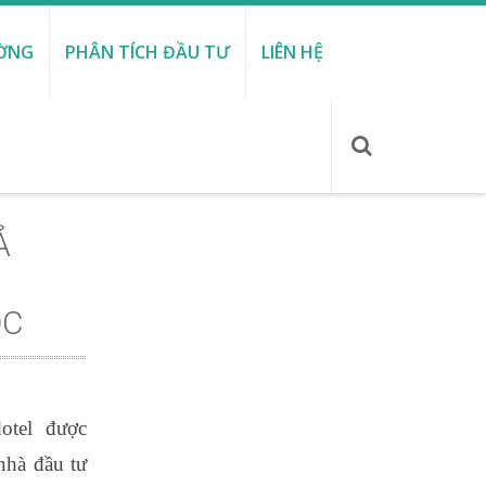
ƯỜNG
PHÂN TÍCH ĐẦU TƯ
LIÊN HỆ
Ả
ỐC
dotel được
nhà đầu tư