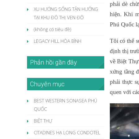
phải dè chừ
XU HƯỚNG SỐNG TẬN HƯỞNG
hiện. Khi 
TẠI KHU ĐÔ THỊ VEN ĐÔ
Phú Quốc lạ
(không có tiêu đề)
Tôi có thể 
LEGACY HILL HÒA BÌNH
định thị tr
về Biệt Thự
Phản hồi gần đây
xứng tầng đ
phải thực s
Chuyên mục
quen với cá
BEST WESTERN SONASEA PHÚ
QUỐC
BIỆT THỰ
CITADINES HẠ LONG CONDOTEL