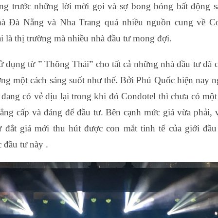
ng trước những lời mời gọi và sợ bong bóng bất động sả
mà Đà Nẵng và Nha Trang quá nhiều nguồn cung về Co
i là thị trường mà nhiều nhà đầu tư mong đợi.
sử dụng từ ” Thông Thái” cho tất cả những nhà đầu tư đã 
ường một cách sáng suốt như thế. Bởi Phú Quốc hiện nay 
 đang có vẻ dịu lại trong khi đó Condotel thì chưa có mộ
ẳng cấp và đáng để đầu tư. Bên cạnh mức giá vừa phải, vị
ự đắt giá mới thu hút được con mắt tinh tế của giới đầu
c đầu tư này .