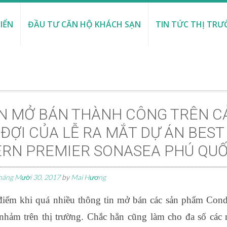
IỂN
ĐẦU TƯ CĂN HỘ KHÁCH SẠN
TIN TỨC THỊ TR
ỆN MỞ BÁN THÀNH CÔNG TRÊN C
ĐỢI CỦA LỄ RA MẮT DỰ ÁN BEST
RN PREMIER SONASEA PHÚ QU
háng Mười 30, 2017
by
Mai Hương
điểm khi quá nhiều thông tin mở bán các sản phẩm Con
hảm trên thị trường. Chắc hẳn cũng làm cho đa số các 