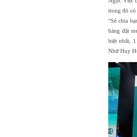
Ngọc Việt t
trong đó có
“Sẻ chia hạ
hàng đặt mu
biệt nhất, 
Nhữ Huy Hùn