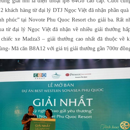
rúng giải nhì là điện thoại ip8 64Gb cao cấp. Cuối cùng
 2 khách hàng từ đại lý DTJ Ngọc Việt đã nhận phần quà 
nh phúc” tại Novote Phu Quoc Resort cho giải ba. Rất n
a từ đại lý Ngọc Việt đã nhận về nhiều giải thưởng hấ
1 chiếc xe Madza3 – giải thưởng cao nhất đã thuộc về 
g- Mã căn B8A12 với giá trị giải thưởng gần 700tr đồn