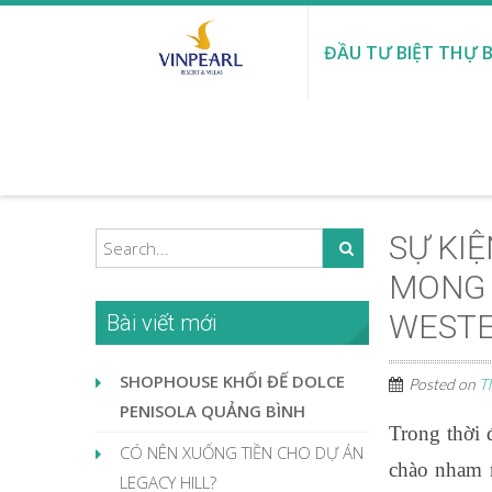
ĐẦU TƯ BIỆT THỰ B
SỰ KI
MONG 
WESTE
Bài viết mới
SHOPHOUSE KHỐI ĐẾ DOLCE
Posted on
T
PENISOLA QUẢNG BÌNH
Trong thời 
CÓ NÊN XUỐNG TIỀN CHO DỰ ÁN
chào nham n
LEGACY HILL?