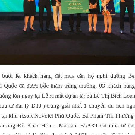
 buổi lễ, khách hàng đặt mua căn hộ nghỉ dưỡng Bes
ú Quốc đã được bốc thăm trúng thưởng. 03 khách hàn
hưởng lớn ngay tại Lễ ra mắt dự án là: bà Lê Thị Bích Loa
ua từ đại lý DTJ ) trúng giải nhất 1 chuyến du lịch ng
 tại khu resort Novotel Phú Quốc. Bà Phạm Thị Phươn
và ông Đỗ Khắc Hòa – Mã căn: B5A39 đặt mua từ đại