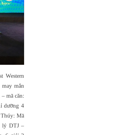
t Western
g may mắn
n – mã căn:
hỉ dưỡng 4
g Thúy: Mã
 lý DTJ –