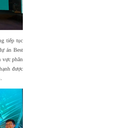
g tiếp tục
dự án Best
h vực phân
 hạnh được
.