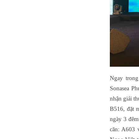
Ngay trong
Sonasea Ph
nhận giải t
B516, đặt m
ngày 3 đêm
căn: A603 