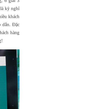
, 6 giải 3
là kỳ nghỉ
hiều khách
p dẫn. Đặc
khách hàng
g!