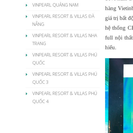
VINPEARL QUẢNG NAM
hàng Vietin
VINPEARL RESORT & VILLAS ĐÀ
giá trị bất 
NẴNG
hệ thống CE
VINPEARL RESORT & VILLAS NHA
full nội thấ
TRANG
hiểu.
VINPEARL RESORT & VILLAS PHÚ
QUỐC
VINPEARL RESORT & VILLAS PHÚ
QUỐC 3
VINPEARL RESORT & VILLAS PHÚ
QUỐC 4