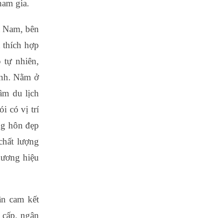
ham gia.
t Nam, bên
 thích hợp
 tự nhiên,
lành. Nằm ở
âm du lịch
 có vị trí
ng hôn đẹp
chất lượng
hương hiệu
ận cam kết
 cấp, ngân