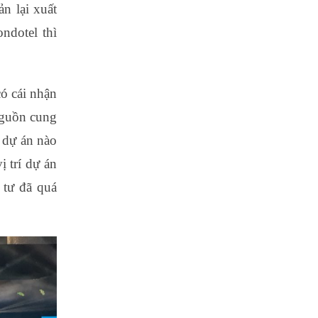
n lại xuất
ndotel thì
có cái nhận
nguồn cung
t dự án nào
 trí dự án
 tư đã quá