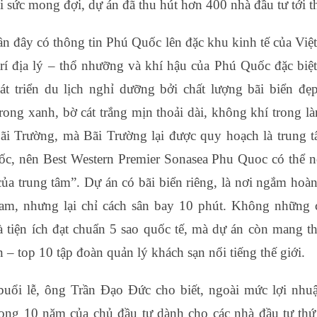
 sức mong đợi, dự án đã thu hút hơn 400 nhà đầu tư tới t
ần đây có thông tin Phú Quốc lên đặc khu kinh tế của Việ
trí địa lý – thổ nhưỡng và khí hậu của Phú Quốc đặc biệt
át triển du lịch nghỉ dưỡng bởi chất lượng bãi biển đẹp
trong xanh, bờ cát trắng mịn thoải dài, không khí trong 
ãi Trường, mà Bãi Trường lại được quy hoạch là trung t
c, nên Best Western Premier Sonasea Phu Quoc có thể nói
của trung tâm”. Dự án có bãi biển riêng, là nơi ngắm hoà
am, nhưng lại chỉ cách sân bay 10 phút. Không những 
 tiện ích đạt chuẩn 5 sao quốc tế, mà dự án còn mang t
 – top 10 tập đoàn quản lý khách sạn nổi tiếng thế giới.
buổi lễ, ông Trần Đạo Đức cho biết, ngoài mức lợi nhu
ng 10 năm của chủ đầu tư dành cho các nhà đầu tư thứ