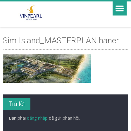
Sim Island_MASTERPLAN baner
Trả lời
Bạn phải
đăng nhập
để gửi phản hồi.