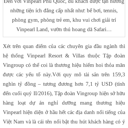
Đến với Vinpearl Phú Quốc, du khách được tận hưởng
những tiện ích đẳng cấp nhất như: bể bơi, tennis,
phòng gym, phòng trẻ em, khu vui chơi giải trí
Vinpearl Land, vườn thú hoang dã Safari…
Xét trên quan điểm của các chuyên gia đầu ngành thì
hệ thống Vinpearl Resort & Villas thuộc Tập đoàn
Vingroup có thể coi là thương hiệu hiếm hoi thỏa mãn
được các yếu tố này.Với quy mô tài sản trên 159,3
nghìn tỷ đồng – tương đương hơn 7,1 tỷ USD (tính
đến cuối quý II/2016), Tập đoàn Vingroup hiện sở hữu
hàng loạt dự án nghỉ dưỡng mang thương hiệu
Vinpearl hiện diện ở hầu hết các địa danh nổi tiếng của
Việt Nam và là cái tên nổi bật thu hút khách hàng có ý