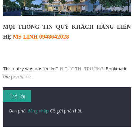
MỌI THÔNG TIN QUÝ KHÁCH HÀNG LIÊN
HỆ
MS LINH 0948642028
This entry was posted in
TIN TỨC THỊ TRƯỜNG
. Bookmark
the
permalink
.
Trả lời
Bạn phải
đăng nhập
để gửi phản hồi.