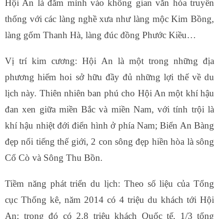
Hội An là đắm mình vào không gian văn hóa truyền
thống với các làng nghề xưa như làng mộc Kim Bồng,
làng gốm Thanh Hà, làng đúc đồng Phước Kiều…
Vị trí kim cương: Hội An là một trong những địa
phương hiếm hoi sở hữu đầy đủ những lợi thế về du
lịch này. Thiên nhiên ban phú cho Hội An một khí hậu
đan xen giữa miền Bắc và miền Nam, với tính trội là
khí hậu nhiệt đới điển hình ở phía Nam; Biển An Bàng
đẹp nổi tiếng thế giới, 2 con sông đẹp hiền hòa là sông
Cổ Cò và Sông Thu Bồn.
Tiềm năng phát triển du lịch: Theo số liệu của Tổng
cục Thống kê, năm 2014 có 4 triệu du khách tới Hội
An; trong đó có 2,8 triệu khách Quốc tế, 1/3 tổng