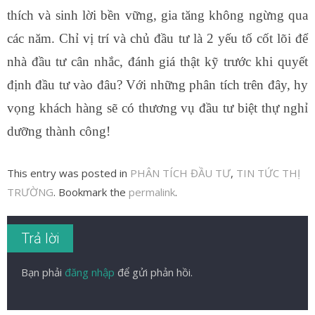
thích và sinh lời bền vững, gia tăng không ngừng qua
các năm. Chỉ vị trí và chủ đầu tư là 2 yếu tố cốt lõi để
nhà đầu tư cân nhắc, đánh giá thật kỹ trước khi quyết
định đầu tư vào đâu? Với những phân tích trên đây, hy
vọng khách hàng sẽ có thương vụ đầu tư biệt thự nghỉ
dưỡng thành công!
This entry was posted in
PHÂN TÍCH ĐẦU TƯ
,
TIN TỨC THỊ
TRƯỜNG
. Bookmark the
permalink
.
Trả lời
Bạn phải
đăng nhập
để gửi phản hồi.