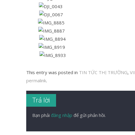
This entry was posted in
TIN TỨC THỊ TRƯỜNG
,
V
permalink
.
Trả lời
Bạn phải
đăng nhập
để gửi phản hồi.