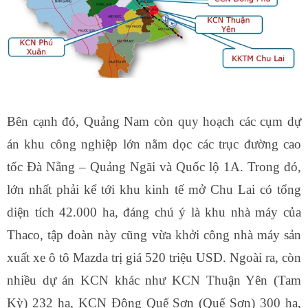
Bên cạnh đó, Quảng Nam còn quy hoạch các cụm dự
án khu công nghiệp lớn nằm dọc các trục đường cao
tốc Đà Nẵng – Quảng Ngãi và Quốc lộ 1A. Trong đó,
lớn nhất phải kể tới khu kinh tế mở Chu Lai có tổng
diện tích 42.000 ha, đáng chú ý là khu nhà máy của
Thaco, tập đoàn này cũng vừa khởi công nhà máy sản
xuất xe ô tô Mazda trị giá 520 triệu USD. Ngoài ra, còn
nhiều dự án KCN khác như KCN Thuận Yên (Tam
Kỳ) 232 ha, KCN Đông Quế Sơn (Quế Sơn) 300 ha,