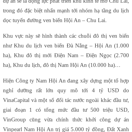
dự án sẽ là động lực phát triển khu kinh tế mở Chu Lai,
trong đó đặc biệt nhấn mạnh tới nhóm hạ tầng du lịch
dọc tuyến đường ven biển Hội An – Chu Lai.
Khu vực này sẽ hình thành các chuỗi đô thị ven biển
như Khu du lịch ven biển Đà Nẵng – Hội An (1.000
ha), Khu đô thị mới Điện Nam – Điện Ngọc (2.700
ha), Khu du lịch, đô thị Nam Hội An (10.000 ha)…
Hiện Công ty Nam Hội An đang xây dựng một tổ hợp
nghỉ dưỡng rất lớn quy mô tới 4 tỷ USD do
VinaCapital và một số đối tác nước ngoài khác đầu tư,
giai đoạn 1 có tổng mức đầu tư 500 triệu USD,
VinGroup cũng vừa chính thức khởi công dự án
Vinpearl Nam Hội An trị giá 5.000 tỷ đồng, Đất Xanh