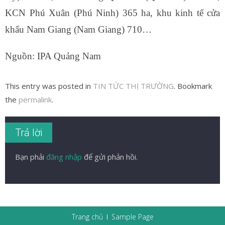
KCN Phú Xuân (Phú Ninh) 365 ha, khu kinh tế cửa
khẩu Nam Giang (Nam Giang) 710…
Nguồn: IPA Quảng Nam
This entry was posted in
TIN TỨC THỊ TRƯỜNG
. Bookmark
the
permalink
.
Trả lời
Bạn phải
đăng nhập
để gửi phản hồi.
Trang chủ
Sample Page